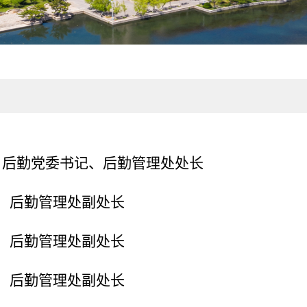
后勤党委书记、
后勤管理处处长
 后勤管理处副处长
 后勤管理处副处长
广
后勤管理处副处长