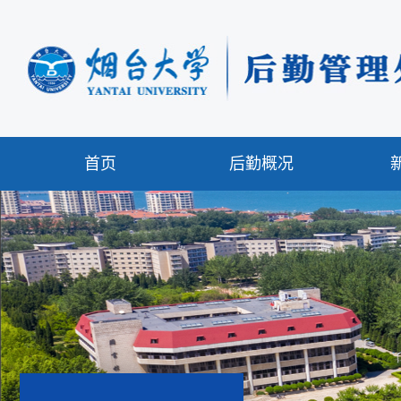
首页
后勤概况